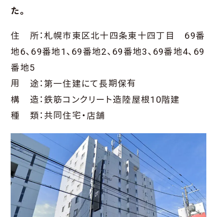
た。
住 所：札幌市東区北十四条東十四丁目 69番
地6、69番地1、69番地2、69番地3、69番地4、69
番地5
用 途：第一住建にて長期保有
構 造：鉄筋コンクリート造陸屋根10階建
種 類：共同住宅・店舗