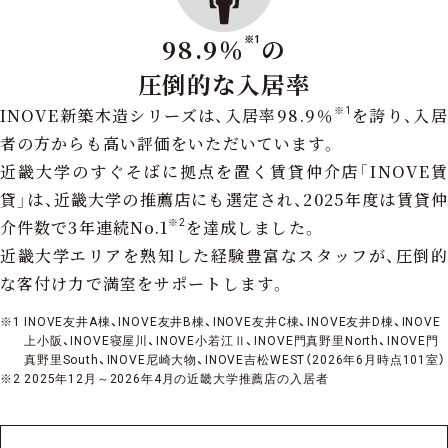
98.9％
の
※1
圧倒的な入居率
INOVE新築木造シリーズは、入居率98.9％
を誇り、入居
※1
者の方からも高い評価をいただいています。
近畿大学のすぐそばに拠点を置く賃貸仲介店「INOVE賃
貸」は、近畿大学の推薦店にも選定され、2025年度は賃貸仲
介件数で3年連続No.1
を達成しました。
※2
近畿大学エリアを熟知した経験豊富なスタッフが、圧倒的
な客付け力で満室をサポートします。
INOVE友井A棟、INOVE友井B棟、INOVE友井C棟、INOVE友井D棟、INOVE
上小阪、INOVE寝屋川、INOVE小若江Ⅱ、INOVE門真野里North、INOVE門
真野里South、INOVE尼崎大物、INOVE吉松WEST（2026年6月時点101室）
2025年12月～2026年4月の近畿大学推薦店の入居者