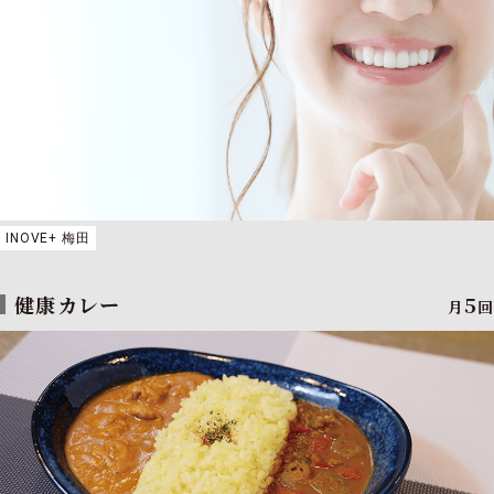
INOVE+ 梅田
健康カレー
5
月
回