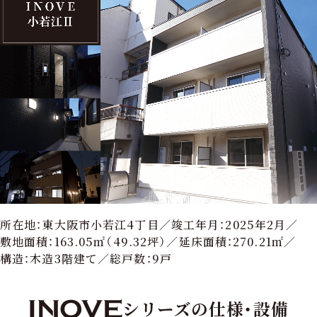
所在地：東大阪市小若江4丁目／
竣工年月：2025年2月／
敷地面積：163.05㎡（49.32坪）／
延床面積：270.21㎡／
構造：木造3階建て／
総戸数：9戸
シリーズの仕様・設備